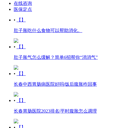
在线咨询
医保定点
•
【】
肚子胀吃什么食物可以帮助消化。
•
【】
肚子胀气怎么缓解？简单6招帮你“消消气”
•
【】
长春中西胃肠病医院好吗|饭后腹胀咋回事
•
【】
长春胃肠医院2023排名|平时腹胀怎么调理
•
【】