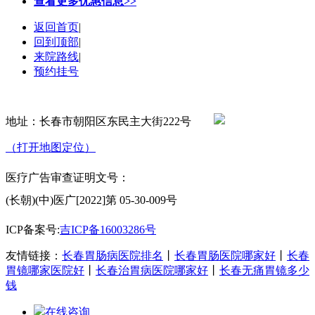
查看更多优惠信息>>
返回首页
|
回到顶部
|
来院路线
|
预约挂号
地址：长春市朝阳区东民主大街222号
（打开地图定位）
医疗广告审查证明文号：
(长朝)(中)医广[2022]第 05-30-009号
ICP备案号:
吉ICP备16003286号
友情链接：
长春胃肠病医院排名
丨
长春胃肠医院哪家好
丨
长春
胃镜哪家医院好
丨
长春治胃病医院哪家好
丨
长春无痛胃镜多少
钱
在线咨询