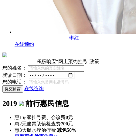
李红
在线预约
积极响应“网上预约挂号”政策
您的姓名：
就诊日期：
您的电话：
在线咨询
2019
前行惠民信息
惠1
专家挂号费、会诊费
0
元
惠2
无痛胃肠镜检查费
700
元
惠3
大肠水疗治疗费
减免50%