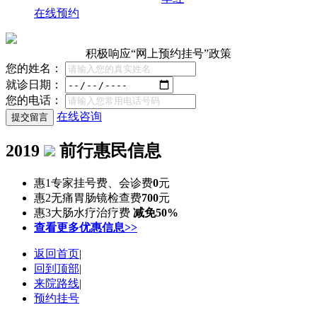
在线预约
积极响应“网上预约挂号”政策
您的姓名：
就诊日期：
您的电话：
在线咨询
2019
前行惠民信息
惠1
专家挂号费、会诊费
0
元
惠2
无痛胃肠镜检查费
700
元
惠3
大肠水疗治疗费
减免50%
查看更多优惠信息>>
返回首页
|
回到顶部
|
来院路线
|
预约挂号