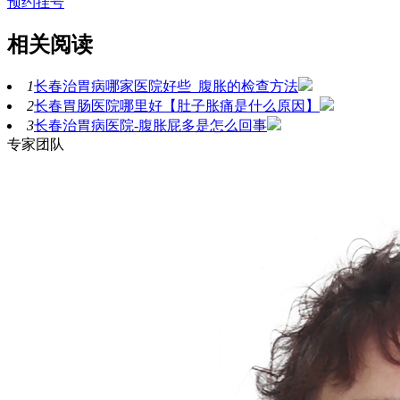
预约挂号
相关阅读
1
长春治胃病哪家医院好些_腹胀的检查方法
2
长春胃肠医院哪里好【肚子胀痛是什么原因】
3
长春治胃病医院-腹胀屁多是怎么回事
专家团队