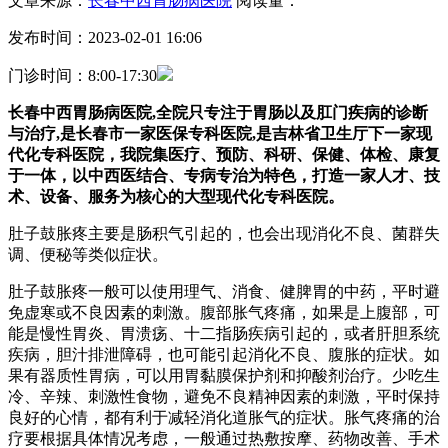
文章来源：
长春中西胃肠病医院
阅读量：
发布时间：2023-02-01 16:06
门诊时间：8:00-17:30
长春中西胃肠病医院,全院只专注于胃肠以及肛门疾病的诊断
与治疗,是长春市一家医保专科医院,是吉林省卫生厅下一家现
代化专科医院，我院集医疗、预防、科研、保健、体检、康复
于一体，以中西医结合、专病专治为特色，打造一家人才、技
术、设备、服务为核心的大型现代化专科医院。
肚子鼓胀疼主要是肠积气引起的，也会出现消化不良、菌群失
调、便秘等类似症状。
肚子鼓胀疼一般可以使用理气、消食、健脾胃的中药，平时避
免虚寒或不良因素的刺激。腹部胀气疼痛，如果是上腹部，可
能是慢性胃炎、胃溃疡、十二指肠疾病引起的，或者肝胆系统
疾病，胆汁排泄障碍，也可能引起消化不良、腹胀的症状。如
果有器质性胃病，可以用胃黏膜保护剂和抑酸剂治疗。少吃生
冷、辛辣、刺激性食物，避免不良精神因素的刺激，平时保持
良好的心情，都有利于减轻消化道胀气的症状。胀气疼痛的治
疗要根据具体情况考虑，一般通过热敷按摩、药物改善、手术